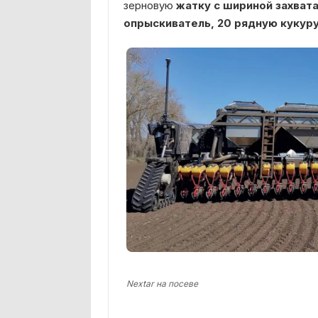
зерновую
жатку с шириной захвата
опрыскиватель, 20 рядную кукур
Nextar на посеве