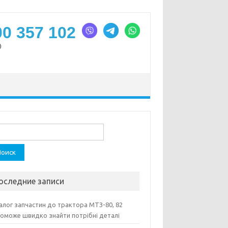
00 357 102
)
ти:
оследние записи
алог запчастин до трактора МТЗ-80, 82
оможе швидко знайти потрібні деталі