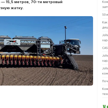
 — 15,5 метров, 70-ти метровый
Ком
зап
узную жатку
.
50 
Как
деш
Joh
хар
CAS
Joh
хар
Joh
ком
Поч
Ком
тех