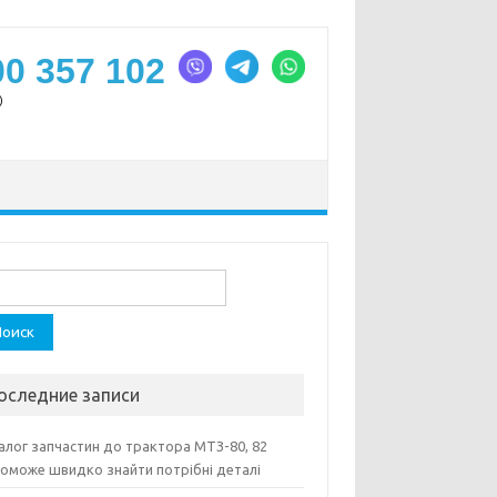
00 357 102
)
ти:
оследние записи
алог запчастин до трактора МТЗ-80, 82
оможе швидко знайти потрібні деталі