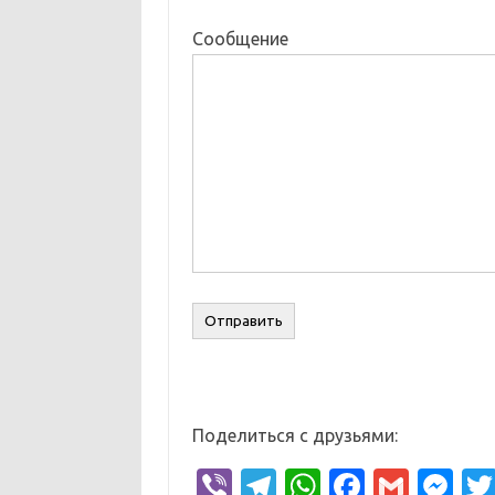
Сообщение
Поделиться с друзьями:
Vi
T
W
Fa
G
M