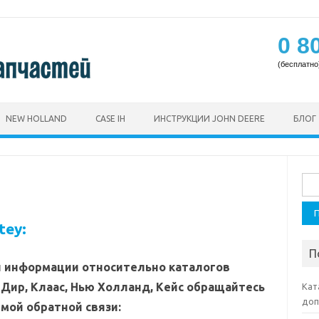
0 8
(бесплатно
NEW HOLLAND
CASE IH
ИНСТРУКЦИИ JOHN DEERE
БЛОГ
Най
tey:
П
 информации относительно каталогов
Дир, Клаас, Нью Холланд, Кейс обращайтесь
Кат
доп
мой обратной связи: