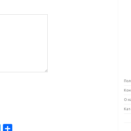
Пол
Кон
О н
Кат
T
О