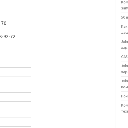
Ком
зап
50 
 70
Как
деш
8-92-72
Joh
хар
CAS
Joh
хар
Joh
ком
Поч
Ком
тех