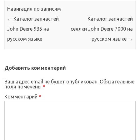
p
o
g
и
Навигация по записям
k
er
т
←
Каталог запчастей
Каталог запчастей
ь
John Deere 935 на
сеялки John Deere 7000 на
русском языке
русском языке
→
Добавить комментарий
Ваш адрес email не будет опубликован.
Обязательные
поля помечены
*
Комментарий
*