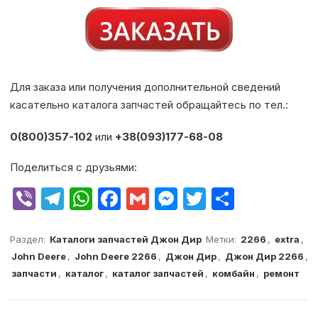
Для заказа или получения дополнительной сведений
касательно каталога запчастей обращайтесь по тел.:
0(800)357-102
или
+38(093)177-68-08
Поделиться с друзьями:
V
T
W
F
G
M
T
О
ib
el
h
a
m
e
w
т
er
e
at
c
ai
s
it
п
Раздел:
Каталоги запчастей Джон Дир
Метки:
2266
,
extra
,
John Deere
,
John Deere 2266
,
Джон Дир
,
Джон Дир 2266
,
g
s
e
l
s
te
р
запчасти
,
каталог
,
каталог запчастей
,
комбайн
,
ремонт
ra
A
b
e
r
а
m
p
o
n
в