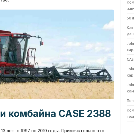
Ком
зап
50 
Как
деш
Joh
хар
CAS
Joh
хар
Joh
ком
Поч
и комбайна CASE 2388
Ком
тех
13 лет, с 1997 по 2010 годы. Примечательно что