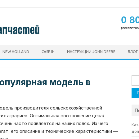
0 8
(бесплатно
NEW HOLLAND
CASE IH
ИНСТРУКЦИИ JOHN DEERE
БЛОГ
Най
популярная модель в
одель производителя сельскохозяйственной
П
ких аграриев. Оптимальная соотношение цена/
чень часто появляется на наших полях. Из чего
Кат
гат, его описание и технические характеристики —
доп
тье.