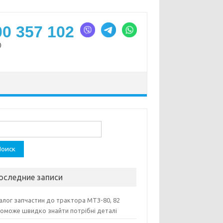
00 357 102
)
ти:
оследние записи
алог запчастин до трактора МТЗ-80, 82
оможе швидко знайти потрібні деталі