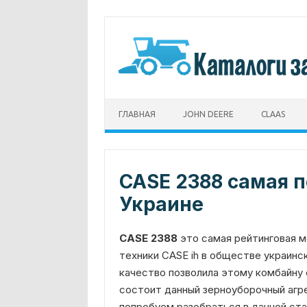
Перейти
к
содержимому
ГЛАВНАЯ
JOHN DEERE
CLAAS
CASE 2388 самая 
Украине
CASE 2388
это самая рейтинговая м
техники CASE ih в обществе украинс
качество позволила этому комбайну о
состоит данный зерноуборочный агре
попробуем разобраться в данной ста