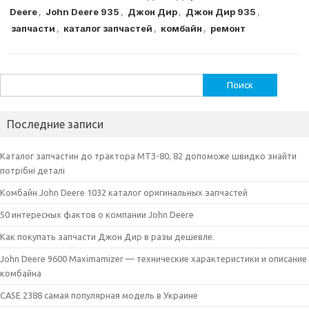
Deere
,
John Deere 935
,
Джон Дир
,
Джон Дир 935
,
g
s
e
l
s
te
р
запчасти
,
каталог запчастей
,
комбайн
,
ремонт
ra
A
b
e
r
а
m
p
o
n
в
p
o
g
и
Найти:
k
er
т
Последние записи
ь
Каталог запчастин до трактора МТЗ-80, 82 допоможе швидко знайти
потрібні деталі
Комбайн John Deere 1032 каталог оригинальных запчастей
50 интересных фактов о компании John Deere
Как покупать запчасти Джон Дир в разы дешевле.
John Deere 9600 Maximamizer — технические характеристики и описание
комбайна
CASE 2388 самая популярная модель в Украине