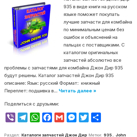
935 в виде книги на русском
языке поможет покупать
лучшие запчасти для комбайна
по минимальным ценам без
ошибок и объяснений на
пальцах с поставщиками. С
каталогом оригинальных
запчастей абсолютно все
проблемы с запчастями для комбайна Джон Дир 935
будут решены. Каталог запчастей Джон Дир 935
описание: Язык: русский Формат: книжный
Переплет: подшивка в…
Читать далее »
Поделиться с друзьями:
V
T
W
F
G
M
T
О
ib
el
h
a
m
e
w
т
er
e
at
c
ai
s
it
п
Раздел:
Каталоги запчастей Джон Дир
Метки:
935
,
John