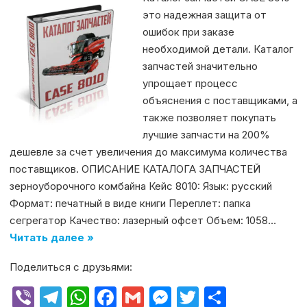
это надежная защита от
ошибок при заказе
необходимой детали. Каталог
запчастей значительно
упрощает процесс
объяснения с поставщиками, а
также позволяет покупать
лучшие запчасти на 200%
дешевле за счет увеличения до максимума количества
поставщиков. ОПИСАНИЕ КАТАЛОГА ЗАПЧАСТЕЙ
зерноуборочного комбайна Кейс 8010: Язык: русский
Формат: печатный в виде книги Переплет: папка
сегрегатор Качество: лазерный офсет Объем: 1058…
Читать далее »
Поделиться с друзьями:
V
T
W
F
G
M
T
О