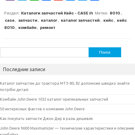
ib
el
h
a
m
e
w
т
er
e
at
c
ai
s
it
п
Раздел:
Каталоги запчастей Кейс - CASE ih
Метки:
8010
,
case
,
запчасти
,
каталог
,
каталог запчастей
,
кейс
,
кейс
g
s
e
l
s
te
р
8010
,
комбайн
,
ремонт
ra
A
b
e
r
а
m
p
o
n
в
p
o
g
и
Найти:
k
er
т
Последние записи
ь
Каталог запчастин до трактора МТЗ-80, 82 допоможе швидко знайти
потрібні деталі
Комбайн John Deere 1032 каталог оригинальных запчастей
50 интересных фактов о компании John Deere
Как покупать запчасти Джон Дир в разы дешевле.
John Deere 9600 Maximamizer — технические характеристики и описание
комбайна