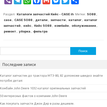
V
T
W
F
G
M
T
О
ib
el
h
a
m
e
w
т
er
e
at
c
ai
s
it
п
Раздел:
Каталоги запчастей Кейс - CASE ih
Метки:
5088
,
case
,
CASE 5088
,
детали
,
запчасти
,
каталог
,
каталог
g
s
e
l
s
te
р
запчастей
,
кейс
,
Кейс 5088
,
комбайн
,
обслуживание
,
ra
A
b
e
r
а
ремонт
,
уборка
,
фильтра
m
p
o
n
в
p
o
g
и
Найти:
k
er
т
ь
Последние записи
Каталог запчастин до трактора МТЗ-80, 82 допоможе швидко знайти
потрібні деталі
Комбайн John Deere 1032 каталог оригинальных запчастей
50 интересных фактов о компании John Deere
Как покупать запчасти Джон Дир в разы дешевле.