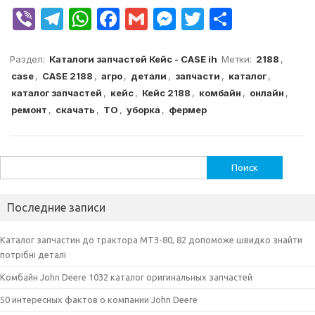
V
T
W
F
G
M
T
О
ib
el
h
a
m
e
w
т
er
e
at
c
ai
s
it
п
Раздел:
Каталоги запчастей Кейс - CASE ih
Метки:
2188
,
case
,
CASE 2188
,
агро
,
детали
,
запчасти
,
каталог
,
g
s
e
l
s
te
р
каталог запчастей
,
кейс
,
Кейс 2188
,
комбайн
,
онлайн
,
ra
A
b
e
r
а
ремонт
,
скачать
,
ТО
,
уборка
,
фермер
m
p
o
n
в
p
o
g
и
Найти:
k
er
т
ь
Последние записи
Каталог запчастин до трактора МТЗ-80, 82 допоможе швидко знайти
потрібні деталі
Комбайн John Deere 1032 каталог оригинальных запчастей
50 интересных фактов о компании John Deere