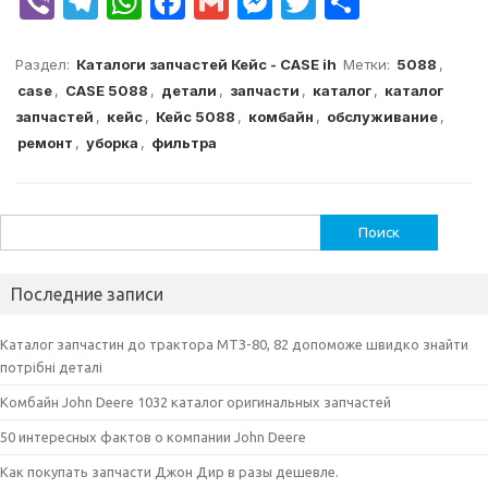
V
T
W
F
G
M
T
О
ib
el
h
a
m
e
w
т
er
e
at
c
ai
s
it
п
Раздел:
Каталоги запчастей Кейс - CASE ih
Метки:
5088
,
case
,
CASE 5088
,
детали
,
запчасти
,
каталог
,
каталог
g
s
e
l
s
te
р
запчастей
,
кейс
,
Кейс 5088
,
комбайн
,
обслуживание
,
ra
A
b
e
r
а
ремонт
,
уборка
,
фильтра
m
p
o
n
в
p
o
g
и
Найти:
k
er
т
ь
Последние записи
Каталог запчастин до трактора МТЗ-80, 82 допоможе швидко знайти
потрібні деталі
Комбайн John Deere 1032 каталог оригинальных запчастей
50 интересных фактов о компании John Deere
Как покупать запчасти Джон Дир в разы дешевле.