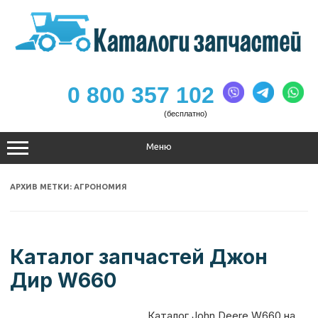
Перейти
к
содержимому
0 800 357 102
(бесплатно)
Меню
АРХИВ МЕТКИ:
АГРОНОМИЯ
Каталог запчастей Джон
Дир W660
Каталог John Deere W660 на