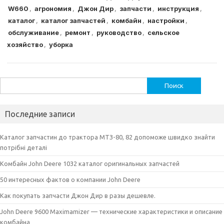
W660
,
агрономия
,
Джон Дир
,
запчасти
,
инструкция
,
g
s
e
l
s
te
р
каталог
,
каталог запчастей
,
комбайн
,
настройки
,
ra
A
b
e
r
а
обслуживание
,
ремонт
,
руководство
,
сельское
m
p
o
n
в
хозяйство
,
уборка
p
o
g
и
k
er
т
Найти:
ь
Последние записи
Каталог запчастин до трактора МТЗ-80, 82 допоможе швидко знайти
потрібні деталі
Комбайн John Deere 1032 каталог оригинальных запчастей
50 интересных фактов о компании John Deere
Как покупать запчасти Джон Дир в разы дешевле.
John Deere 9600 Maximamizer — технические характеристики и описание
комбайна