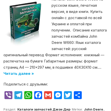
русском языке, печатная
версия, в виде книги. Купить
онлайн с доставкой по всей
Украине и оплатой при
получении. Описание каталога
запчастей комбайна John
Deere W660: Язык каталога
запчастей: русский
оригинальный перевод Формат исполнения: книжный —
распечатка на бумаге Габаритные размеры: формат
страниц А4 — 210×297 мм, в подшивке 40Х30Х10 см.…
Читать далее »
Поделиться с друзьями:
V
T
W
F
G
M
T
О
ib
el
h
a
m
e
w
т
er
e
at
c
ai
s
it
п
Раздел:
Каталоги запчастей Джон Дир
Метки:
John Deere
,