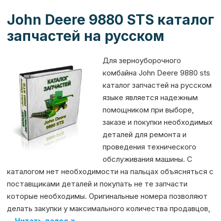
k
er
т
John Deere 9880 STS каталог
ь
запчастей на русском
Для зерноуборочного
комбайна John Deere 9880 sts
каталог запчастей на русском
языке является надежным
помощником при выборе,
заказе и покупки необходимых
деталей для ремонта и
проведения технического
обслуживания машины. С
каталогом нет необходимости на пальцах объясняться с
поставщиками деталей и покупать не те запчасти
которые необходимы. Оригинальные номера позволяют
делать закупки у максимального количества продавцов,
…
Читать далее »