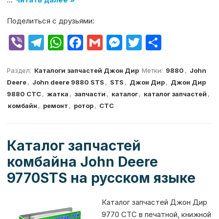
Поделиться с друзьями:
V
T
W
F
G
M
T
О
ib
el
h
a
m
e
w
т
er
e
at
c
ai
s
it
п
Раздел:
Каталоги запчастей Джон Дир
Метки:
9880
,
John
Deere
,
John deere 9880 STS
,
STS
,
Джон Дир
,
Джон Дир
g
s
e
l
s
te
р
9880 СТС
,
жатка
,
запчасти
,
каталог
,
каталог запчастей
,
ra
A
b
e
r
а
комбайн
,
ремонт
,
ротор
,
СТС
m
p
o
n
в
p
o
g
и
Каталог запчастей
k
er
т
комбайна John Deere
ь
9770STS на русском языке
Каталог запчастей Джон Дир
9770 СТС в печатной, книжной