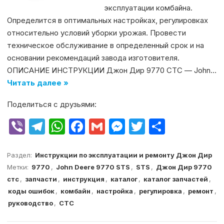
эксплуатации комбайна.
Определится в оптимальных настройках, регулировках
относительно условий уборки урожая. Провести
техническое обслуживание в определенный срок и на
основании рекомендаций завода изготовителя.
ОПИСАНИЕ ИНСТРУКЦИИ Джон Дир 9770 СТС — John…
Читать далее »
Поделиться с друзьями:
V
T
W
F
G
M
T
О
ib
el
h
a
m
e
w
т
er
e
at
c
ai
s
it
п
Раздел:
Инструкции по эксплуатации и ремонту Джон Дир
Метки:
9770
,
John Deere 9770 STS
,
STS
,
Джон Дир 9770
g
s
e
l
s
te
р
стс
,
запчасти
,
инструкция
,
каталог
,
каталог запчастей
,
ra
A
b
e
r
а
коды ошибок
,
комбайн
,
настройка
,
регулировка
,
ремонт
,
m
p
o
n
в
руководство
,
СТС
p
o
g
и