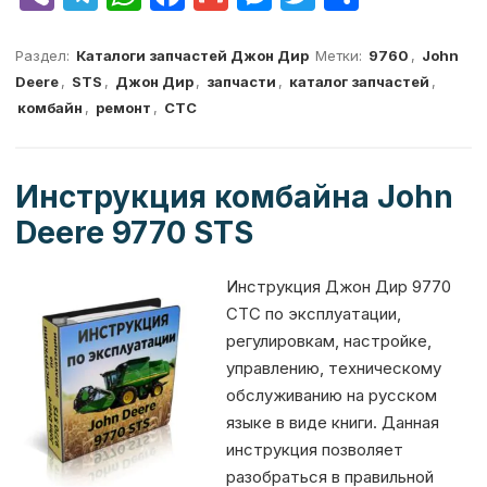
ib
el
h
a
m
e
w
т
er
e
at
c
ai
s
it
п
Раздел:
Каталоги запчастей Джон Дир
Метки:
9760
,
John
Deere
,
STS
,
Джон Дир
,
запчасти
,
каталог запчастей
,
g
s
e
l
s
te
р
комбайн
,
ремонт
,
СТС
ra
A
b
e
r
а
m
p
o
n
в
Инструкция комбайна John
p
o
g
и
Deere 9770 STS
k
er
т
ь
Инструкция Джон Дир 9770
СТС по эксплуатации,
регулировкам, настройке,
управлению, техническому
обслуживанию на русском
языке в виде книги. Данная
инструкция позволяет
разобраться в правильной