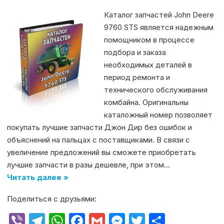
Каталог запчастей John Deere
9760 STS является надежным
помощником в процессе
подбора и заказа
необходимых деталей в
период ремонта и
технического обслуживания
комбайна. Оригинальны
каталожный номер позволяет
покупать лучшие запчасти Джон Дир без ошибок и
объяснений на пальцах с поставщиками. В связи с
увеличение предложений вы сможете приобретать
лучшие запчасти в разы дешевле, при этом…
Читать далее »
Поделиться с друзьями:
V
T
W
F
G
M
T
О