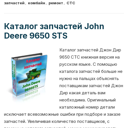
g
s
e
l
s
te
р
запчастей
,
комбайн
,
ремонт
,
СТС
ra
A
b
e
r
а
m
p
o
n
в
Каталог запчастей John
p
o
g
и
Deere 9650 STS
k
er
т
ь
Каталог запчастей Джон Дир
9650 СТС книжная версия на
русском языке. С помощью
каталога запчастей больше не
нужно на пальцах объяснять
поставщикам запчастей Джон
Дир какая деталь вам
необходима. Оригинальный
каталожный номер детали
исключает всевозможные ошибки при подборе и заказе
запчастей. Увеличивая количество поставщиков, с