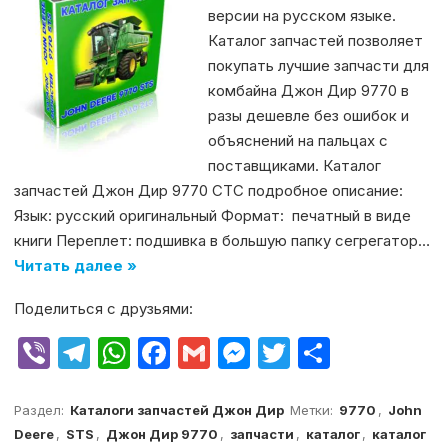
версии на русском языке.
Каталог запчастей позволяет
покупать лучшие запчасти для
комбайна Джон Дир 9770 в
разы дешевле без ошибок и
объяснений на пальцах с
поставщиками. Каталог
запчастей Джон Дир 9770 СТС подробное описание:
Язык: русский оригинальный Формат: печатный в виде
книги Переплет: подшивка в большую папку сегрегатор…
Читать далее »
Поделиться с друзьями:
V
T
W
F
G
M
T
О
ib
el
h
a
m
e
w
т
er
e
at
c
ai
s
it
п
Раздел:
Каталоги запчастей Джон Дир
Метки:
9770
,
John
Deere
,
STS
,
Джон Дир 9770
,
запчасти
,
каталог
,
каталог