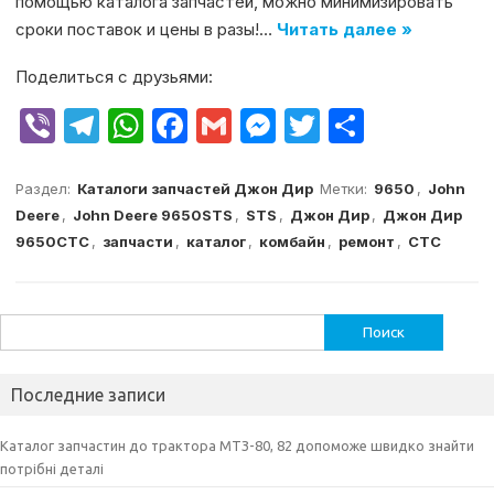
помощью каталога запчастей, можно минимизировать
сроки поставок и цены в разы!…
Читать далее »
Поделиться с друзьями:
V
T
W
F
G
M
T
О
ib
el
h
a
m
e
w
т
er
e
at
c
ai
s
it
п
Раздел:
Каталоги запчастей Джон Дир
Метки:
9650
,
John
Deere
,
John Deere 9650STS
,
STS
,
Джон Дир
,
Джон Дир
g
s
e
l
s
te
р
9650СТС
,
запчасти
,
каталог
,
комбайн
,
ремонт
,
СТС
ra
A
b
e
r
а
m
p
o
n
в
p
o
g
и
Найти:
k
er
т
Последние записи
ь
Каталог запчастин до трактора МТЗ-80, 82 допоможе швидко знайти
потрібні деталі