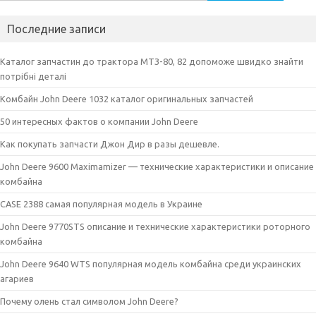
k
er
т
Последние записи
ь
Каталог запчастин до трактора МТЗ-80, 82 допоможе швидко знайти
потрібні деталі
Комбайн John Deere 1032 каталог оригинальных запчастей
50 интересных фактов о компании John Deere
Как покупать запчасти Джон Дир в разы дешевле.
John Deere 9600 Maximamizer — технические характеристики и описание
комбайна
CASE 2388 самая популярная модель в Украине
John Deere 9770STS описание и технические характеристики роторного
комбайна
John Deere 9640 WTS популярная модель комбайна среди украинских
агариев
Почему олень стал символом John Deere?