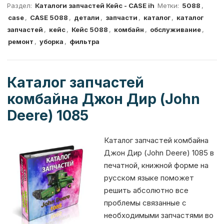
er
e
at
c
ai
s
it
п
Раздел:
Каталоги запчастей Кейс - CASE ih
Метки:
5088
,
case
,
CASE 5088
,
детали
,
запчасти
,
каталог
,
каталог
g
s
e
l
s
te
р
запчастей
,
кейс
,
Кейс 5088
,
комбайн
,
обслуживание
,
ra
A
b
e
r
а
ремонт
,
уборка
,
фильтра
m
p
o
n
в
p
o
g
и
Каталог запчастей
k
er
т
комбайна Джон Дир (John
ь
Deere) 1085
Каталог запчастей комбайна
Джон Дир (John Deere) 1085 в
печатной, книжной форме на
русском языке поможет
решить абсолютно все
проблемы связанные с
необходимыми запчастями во