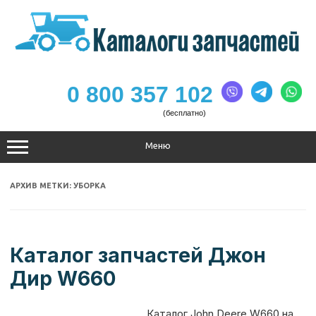
Перейти
к
содержимому
0 800 357 102
(бесплатно)
Меню
АРХИВ МЕТКИ:
УБОРКА
Каталог запчастей Джон
Дир W660
Каталог John Deere W660 на