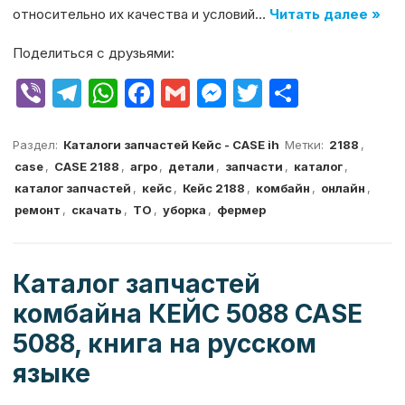
относительно их качества и условий…
Читать далее »
Поделиться с друзьями:
V
T
W
F
G
M
T
О
ib
el
h
a
m
e
w
т
er
e
at
c
ai
s
it
п
Раздел:
Каталоги запчастей Кейс - CASE ih
Метки:
2188
,
case
,
CASE 2188
,
агро
,
детали
,
запчасти
,
каталог
,
g
s
e
l
s
te
р
каталог запчастей
,
кейс
,
Кейс 2188
,
комбайн
,
онлайн
,
ra
A
b
e
r
а
ремонт
,
скачать
,
ТО
,
уборка
,
фермер
m
p
o
n
в
p
o
g
и
Каталог запчастей
k
er
т
комбайна КЕЙС 5088 CASE
ь
5088, книга на русском
языке