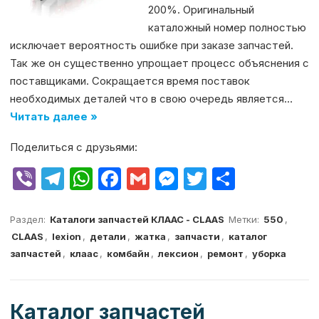
200%. Оригинальный
каталожный номер полностью
исключает вероятность ошибке при заказе запчастей.
Так же он существенно упрощает процесс объяснения с
поставщиками. Сокращается время поставок
необходимых деталей что в свою очередь является…
Читать далее »
Поделиться с друзьями:
V
T
W
F
G
M
T
О
ib
el
h
a
m
e
w
т
er
e
at
c
ai
s
it
п
Раздел:
Каталоги запчастей КЛААС - CLAAS
Метки:
550
,
CLAAS
,
lexion
,
детали
,
жатка
,
запчасти
,
каталог
g
s
e
l
s
te
р
запчастей
,
клаас
,
комбайн
,
лексион
,
ремонт
,
уборка
ra
A
b
e
r
а
m
p
o
n
в
Каталог запчастей
p
o
g
и