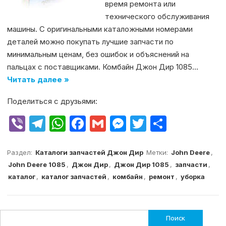
время ремонта или
технического обслуживания
машины. С оригинальными каталожными номерами
деталей можно покупать лучшие запчасти по
минимальным ценам, без ошибок и объяснений на
пальцах с поставщиками. Комбайн Джон Дир 1085…
Читать далее »
Поделиться с друзьями:
V
T
W
F
G
M
T
О
ib
el
h
a
m
e
w
т
er
e
at
c
ai
s
it
п
Раздел:
Каталоги запчастей Джон Дир
Метки:
John Deere
,
John Deere 1085
,
Джон Дир
,
Джон Дир 1085
,
запчасти
,
g
s
e
l
s
te
р
каталог
,
каталог запчастей
,
комбайн
,
ремонт
,
уборка
ra
A
b
e
r
а
m
p
o
n
в
p
o
g
и
Найти: