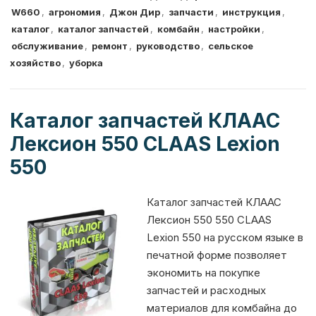
W660
,
агрономия
,
Джон Дир
,
запчасти
,
инструкция
,
g
s
e
l
s
te
р
каталог
,
каталог запчастей
,
комбайн
,
настройки
,
ra
A
b
e
r
а
обслуживание
,
ремонт
,
руководство
,
сельское
m
p
o
n
в
хозяйство
,
уборка
p
o
g
и
k
er
т
Каталог запчастей КЛААС
ь
Лексион 550 CLAAS Lexion
550
Каталог запчастей КЛААС
Лексион 550 550 CLAAS
Lexion 550 на русском языке в
печатной форме позволяет
экономить на покупке
запчастей и расходных
материалов для комбайна до