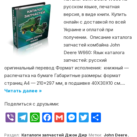
русском языке, печатная
версия, в виде книги. Купить
онлайн с доставкой по всей
Украине и оплатой при
получении. Описание каталога
запчастей комбайна John
Deere W660: Язык каталога
запчастей: русский
оригинальный перевод Формат исполнения: книжный —
распечатка на бумаге Габаритные размеры: формат
страниц А4 — 210×297 мм, в подшивке 40Х30Х10 см.…
Читать далее »
Поделиться с друзьями:
V
T
W
F
G
M
T
О
ib
el
h
a
m
e
w
т
er
e
at
c
ai
s
it
п
Раздел:
Каталоги запчастей Джон Дир
Метки:
John Deere
,