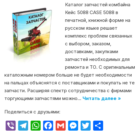
Каталог запчастей комбайна
Кейс 5088 CASE 5088 в
печатной, книжной форме на
русском языке решает
комплекс проблем связанных
с выбором, заказом,
доставками, закупками
запчастей необходимых для
ремонта и ТО. С оригинальным
каталожным номером больше не будет необходимости
на пальцах объяснятся с поставщиками и покупать не те
запчасти. Расширяя спектр сотрудничества с фирмами
торгующими запчастями можно…
Читать далее »
Поделиться с друзьями:
V
T
W
F
G
M
T
О
ib
el
h
a
m
e
w
т